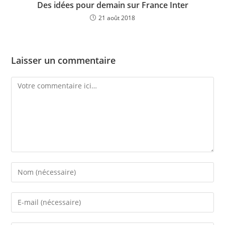
Des idées pour demain sur France Inter
21 août 2018
Laisser un commentaire
Comment
Enter
your
name
Enter
or
your
username
email